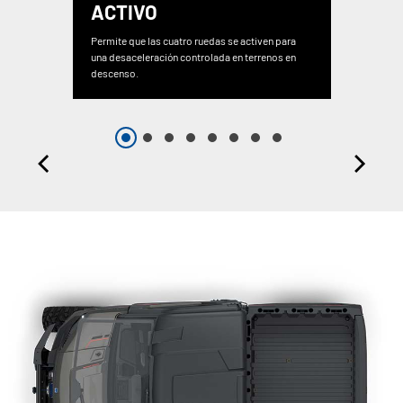
ACTIVO
Permite que las cuatro ruedas se activen para
una desaceleración controlada en terrenos en
descenso.