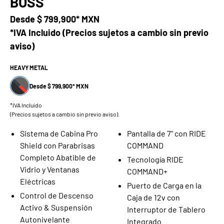
BOSS
Desde
$ 799,900* MXN
*IVA Incluido (Precios sujetos a cambio sin previo
aviso)
HEAVY METAL
Desde $ 799,900* MXN
*IVA Incluido
(Precios sujetos a cambio sin previo aviso).
Sistema de Cabina Pro
Pantalla de 7" con RIDE
Shield con Parabrisas
COMMAND
Completo Abatible de
Tecnología RIDE
Vidrio y Ventanas
COMMAND+
Eléctricas
Puerto de Carga en la
Control de Descenso
Caja de 12v con
Activo & Suspensión
Interruptor de Tablero
Autonivelante
Integrado