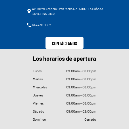
Av, Blvrd Antonio Ortiz Mena No. 4007, La Cañada
31214 Chihuahua
61 4430 0692
CONTÁCTANOS
Los horarios de apertura
Lunes
09
:
00am - 06
:
00pm
Martes
09
:
00am - 06
:
00pm
Miércoles
09
:
00am - 06
:
00pm
Jueves
09
:
00am - 06
:
00pm
Viernes
09
:
00am - 06
:
00pm
Sábado
09
:
00am - 02
:
00pm
Domingo
Cerrado